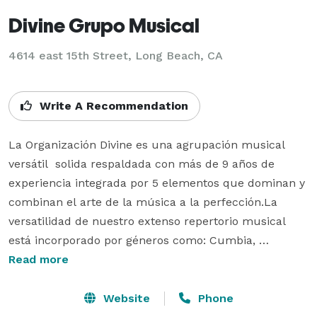
Divine Grupo Musical
4614 east 15th Street, Long Beach, CA
Write A Recommendation
La Organización Divine es una agrupación musical 
versátil  solida respaldada con más de 9 años de 
experiencia integrada por 5 elementos que dominan y 
combinan el arte de la música a la perfección.La 
versatilidad de nuestro extenso repertorio musical 
está incorporado por géneros como: Cumbia, 
Merengue, Rock en Español, Rock & Roll, Disco, Pop, 
Read more
Mambo, Danzón, Cha Cha Cha, Jazz, Balada, Bolero, 
Bachata, Salsa, Punta, Country, Banda y Norteña. Lo 
Website
Phone
invitamos a conocer mas de nosotros 