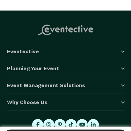
www.divinegrupomusical.com Representante  Juan 
García *NOT DISPLAYED* . © 2012 Divine Grupo 
Musical All Rights Reserved. 
Eventective
Planning Your Event
Event Management Solutions
Why Choose Us