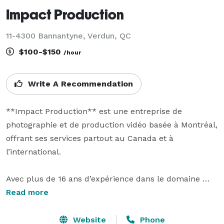
Impact Production
11-4300 Bannantyne, Verdun, QC
$100-$150
/hour
Write A Recommendation
**Impact Production** est une entreprise de 
photographie et de production vidéo basée à Montréal, 
offrant ses services partout au Canada et à 
l’international.

Avec plus de 16 ans d’expérience dans le domaine 
audiovisuel, nous sommes spécialisés dans la 
Read more
couverture d’événements, les mariages, les 
conférences, les galas, les productions corporatives, 
Website
Phone