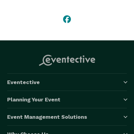
Looking for customised aparel for your next event or 
wedding? We do a lot of them, we offer quick turn-
around. usually within 15 mins. for 1 shirt. Up to 5, we 
do it for the next day., You need more than that we do 
it in 2-3 day!. We have in stock a lot of colors and 
sizes, but you can always bring in your own cloth. VIsit 
the website for more informations. 
Eventective
Planning Your Event
Event Management Solutions