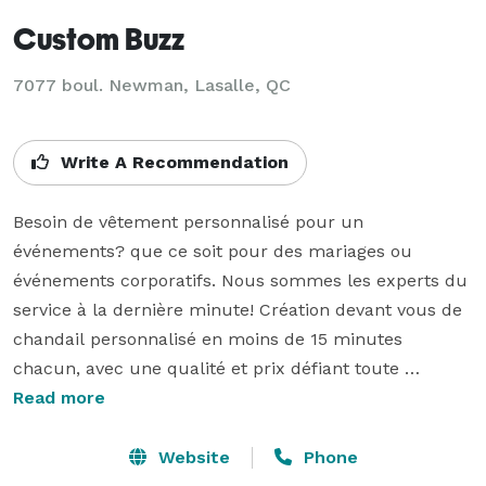
Custom Buzz
7077 boul. Newman, Lasalle, QC
Write A Recommendation
Besoin de vêtement personnalisé pour un 
événements? que ce soit pour des mariages ou 
événements corporatifs. Nous sommes les experts du 
service à la dernière minute! Création devant vous de 
chandail personnalisé en moins de 15 minutes 
chacun, avec une qualité et prix défiant toute 
compétition!  

Read more
Nous pouvons imprimer sur vos propres vêtements, 
Website
Phone
avec votre logo ou image que vous avez en tête.
