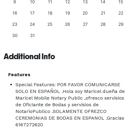
9
10
11
12
13
14
15
16
17
18
19
20
21
22
23
24
25
26
27
28
29
30
31
Additional Info
Features
Special Features: POR FAVOR COMUNICARSE
SOLO EN ESPAÑOL .Hola soy Maricel dueña de
Maricel Mobile Notary Public ,ofresco servisios
de Oficiante de Bodas y servisios de
NotarioPublico .SOLAMENTE OFREZCO
CEREMONIAS DE BODAS EN ESPANOL .Gracias
6167272620